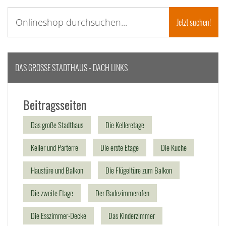
DAS GROSSE STADTHAUS - DACH LINKS
Beitragsseiten
Das große Stadthaus
Die Kelleretage
Keller und Parterre
Die erste Etage
Die Küche
Haustüre und Balkon
Die Flügeltüre zum Balkon
Die zweite Etage
Der Badezimmerofen
Die Esszimmer-Decke
Das Kinderzimmer