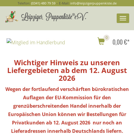
Telefon:
(0341) 480 79 59
– E-Mail:
info@leipzigerpuppenkiste.de
Togg
navi
0
0,00 €*
Wichtiger Hinweis zu unseren
Liefergebieten ab dem 12. August
2026
Wegen der fortlaufend verschärften bürokratischen
Auflagen der EU-Kommission für den
grenzüberschreitenden Handel innerhalb der
Europäischen Union können wir Bestellungen
für
Privatkunden
ab 12. August 2026 nur noch an
Lieferadressen innerhalb Deutschlands liefern.