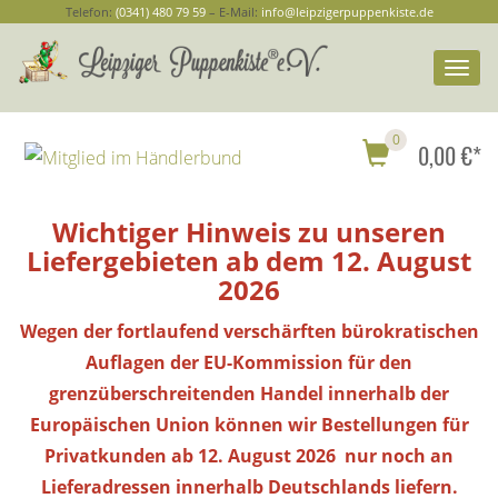
Telefon:
(0341) 480 79 59
– E-Mail:
info@leipzigerpuppenkiste.de
Togg
navi
0
0,00 €*
Wichtiger Hinweis zu unseren
Liefergebieten ab dem 12. August
2026
Wegen der fortlaufend verschärften bürokratischen
Auflagen der EU-Kommission für den
grenzüberschreitenden Handel innerhalb der
Europäischen Union können wir Bestellungen
für
Privatkunden
ab 12. August 2026 nur noch an
Lieferadressen innerhalb Deutschlands liefern.