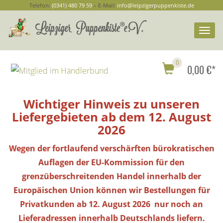
Telefon:
(0341) 480 79 59
– E-Mail:
info@leipzigerpuppenkiste.de
Togg
navi
0
0,00 €*
Wichtiger Hinweis zu unseren
Liefergebieten ab dem 12. August
2026
Wegen der fortlaufend verschärften bürokratischen
Auflagen der EU-Kommission für den
grenzüberschreitenden Handel innerhalb der
Europäischen Union können wir Bestellungen
für
Privatkunden
ab 12. August 2026 nur noch an
Lieferadressen innerhalb Deutschlands liefern.