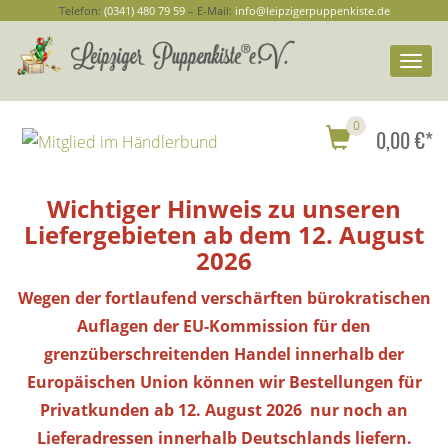
Telefon:
(0341) 480 79 59
– E-Mail:
info@leipzigerpuppenkiste.de
Togg
navi
0
0,00 €*
Wichtiger Hinweis zu unseren
Liefergebieten ab dem 12. August
2026
Wegen der fortlaufend verschärften bürokratischen
Auflagen der EU-Kommission für den
grenzüberschreitenden Handel innerhalb der
Europäischen Union können wir Bestellungen
für
Privatkunden
ab 12. August 2026 nur noch an
Lieferadressen innerhalb Deutschlands liefern.