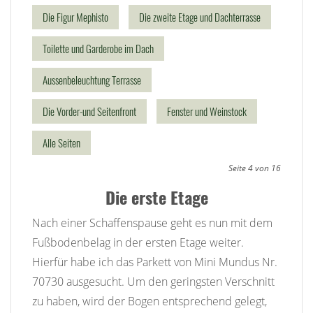
Die Figur Mephisto
Die zweite Etage und Dachterrasse
Toilette und Garderobe im Dach
Aussenbeleuchtung Terrasse
Die Vorder-und Seitenfront
Fenster und Weinstock
Alle Seiten
Seite 4 von 16
Die erste Etage
Nach einer Schaffenspause geht es nun mit dem
Fußbodenbelag in der ersten Etage weiter.
Hierfür habe ich das Parkett von Mini Mundus Nr.
70730 ausgesucht. Um den geringsten Verschnitt
zu haben, wird der Bogen entsprechend gelegt,