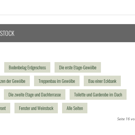
NSTOCK
Bodenbelag Erdgeschoss
Die erste Etage-Gewölbe
tzen der Gewölbe
Treppenbau im Gewölbe
Bau einer Eckbank
Die zweite Etage und Dachterrasse
Toilette und Garderobe im Dach
ront
Fenster und Weinstock
Alle Seiten
Seite 16 v