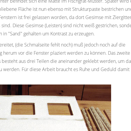
ter befindet sich eine Matte im Fischgrät-Muster. Später wird 
bliebene Fläche ist nun ebenso mit Strukturpaste bestrichen un
enstern ist frei gelassen worden, da dort Gesimse mit Ziergitte
ind. Diese Gesimse (Leisten) sind nicht weiß gestrichen, sond
en in "Sand" gehalten um Kontrast zu erzeugen.
bereitet, (die Schmalseite fehlt noch) muß jedoch noch auf die
g herum vor die Fenster plaziert werden zu können. Das zweite
es besteht aus drei Teilen die aneinander geklebt werden, um d
t zu werden. Für diese Arbeit braucht es Ruhe und Geduld damit