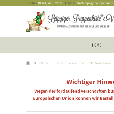
Telefon:
(0341) 480 79 59
– E-Mail:
info@leipzigerpuppenkiste
HOME
Aktuelle Seite:
Home
:::
Verein
:::
Virtuelle Workshops
:::
Wichtiger Hinwe
Wegen der fortlaufend verschärften bü
Europäischen Union können wir Bestel