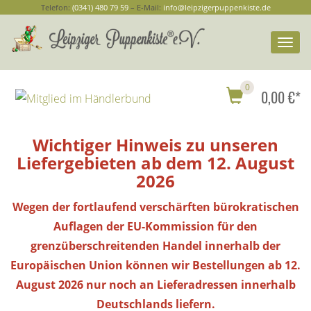
Telefon:
(0341) 480 79 59
– E-Mail:
info@leipzigerpuppenkiste.de
Togg
navi
0
0,00 €*
Wichtiger Hinweis zu unseren
Liefergebieten ab dem 12. August
2026
Wegen der fortlaufend verschärften bürokratischen
Auflagen der EU-Kommission für den
grenzüberschreitenden Handel innerhalb der
Europäischen Union können wir Bestellungen ab 12.
August 2026 nur noch an Lieferadressen innerhalb
Deutschlands liefern.