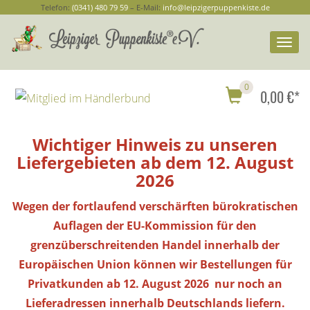
Telefon:
(0341) 480 79 59
– E-Mail:
info@leipzigerpuppenkiste.de
Togg
navi
0
0,00 €*
Wichtiger Hinweis zu unseren
Liefergebieten ab dem 12. August
2026
Wegen der fortlaufend verschärften bürokratischen
Auflagen der EU-Kommission für den
grenzüberschreitenden Handel innerhalb der
Europäischen Union können wir Bestellungen
für
Privatkunden
ab 12. August 2026 nur noch an
Lieferadressen innerhalb Deutschlands liefern.