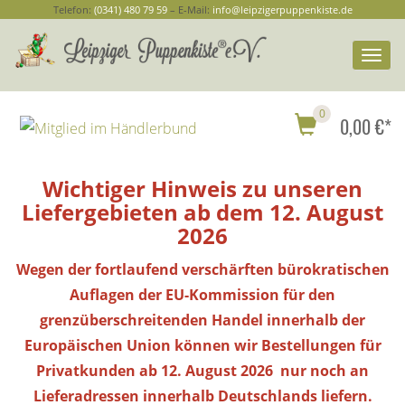
Telefon:
(0341) 480 79 59
– E-Mail:
info@leipzigerpuppenkiste.de
Togg
navi
0
0,00 €*
Wichtiger Hinweis zu unseren
Liefergebieten ab dem 12. August
2026
Wegen der fortlaufend verschärften bürokratischen
Auflagen der EU-Kommission für den
grenzüberschreitenden Handel innerhalb der
Europäischen Union können wir Bestellungen
für
Privatkunden
ab 12. August 2026 nur noch an
Lieferadressen innerhalb Deutschlands liefern.