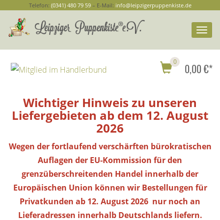
Telefon:
(0341) 480 79 59
– E-Mail:
info@leipzigerpuppenkiste.de
Togg
navi
0
0,00 €*
Wichtiger Hinweis zu unseren
Liefergebieten ab dem 12. August
2026
Wegen der fortlaufend verschärften bürokratischen
Auflagen der EU-Kommission für den
grenzüberschreitenden Handel innerhalb der
Europäischen Union können wir Bestellungen
für
Privatkunden
ab 12. August 2026 nur noch an
Lieferadressen innerhalb Deutschlands liefern.