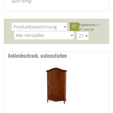
auch fertig?
Ergebnisse 1 –
21 von 24
Ankleideschrank, walnussfarben