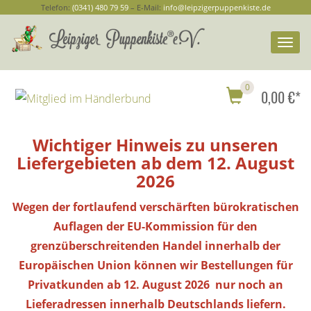
Telefon:
(0341) 480 79 59
– E-Mail:
info@leipzigerpuppenkiste.de
Togg
navi
0
0,00 €*
Wichtiger Hinweis zu unseren
Liefergebieten ab dem 12. August
2026
Wegen der fortlaufend verschärften bürokratischen
Auflagen der EU-Kommission für den
grenzüberschreitenden Handel innerhalb der
Europäischen Union können wir Bestellungen
für
Privatkunden
ab 12. August 2026 nur noch an
Lieferadressen innerhalb Deutschlands liefern.