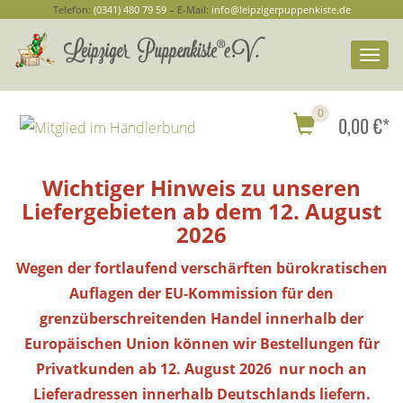
Telefon:
(0341) 480 79 59
– E-Mail:
info@leipzigerpuppenkiste.de
Togg
navi
0
0,00 €*
Wichtiger Hinweis zu unseren
Liefergebieten ab dem 12. August
2026
Wegen der fortlaufend verschärften bürokratischen
Auflagen der EU-Kommission für den
grenzüberschreitenden Handel innerhalb der
Europäischen Union können wir Bestellungen
für
Privatkunden
ab 12. August 2026 nur noch an
Lieferadressen innerhalb Deutschlands liefern.