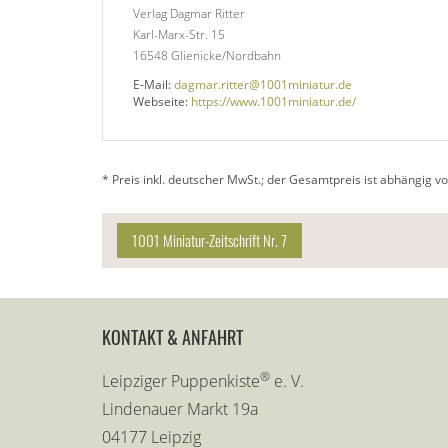
Verlag Dagmar Ritter
Karl-Marx-Str. 15
16548 Glienicke/Nordbahn
E-Mail:
dagmar.ritter@1001miniatur.de
Webseite:
https://www.1001miniatur.de/
* Preis inkl. deutscher MwSt.; der Gesamtpreis ist abhängig 
1001 Miniatur-Zeitschrift Nr. 7
KONTAKT & ANFAHRT
®
Leipziger Puppenkiste
e. V.
Lindenauer Markt 19a
04177 Leipzig