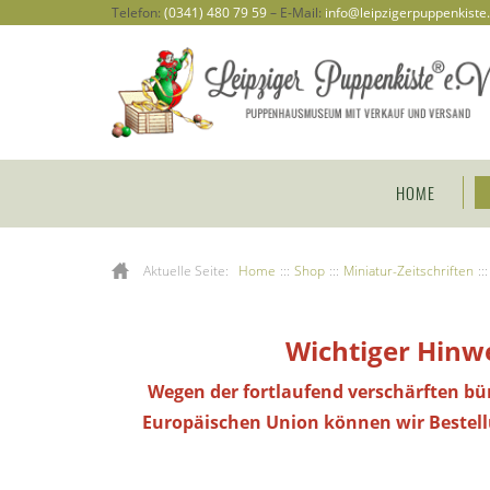
Telefon:
(0341) 480 79 59
– E-Mail:
info@leipzigerpuppenkiste
HOME
Aktuelle Seite:
Home
:::
Shop
:::
Miniatur-Zeitschriften
:::
Wichtiger Hinwe
Wegen der fortlaufend verschärften bü
Europäischen Union können wir Bestel