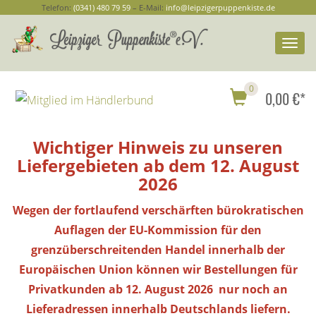
Telefon:
(0341) 480 79 59
– E-Mail:
info@leipzigerpuppenkiste.de
Togg
navi
0
0,00 €*
Wichtiger Hinweis zu unseren
Liefergebieten ab dem 12. August
2026
Wegen der fortlaufend verschärften bürokratischen
Auflagen der EU-Kommission für den
grenzüberschreitenden Handel innerhalb der
Europäischen Union können wir Bestellungen
für
Privatkunden
ab 12. August 2026 nur noch an
Lieferadressen innerhalb Deutschlands liefern.