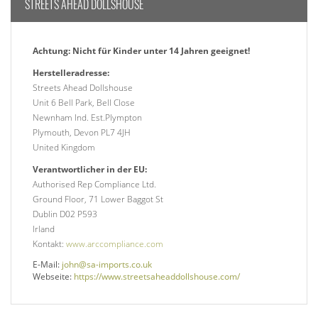
STREETS AHEAD DOLLSHOUSE
Achtung: Nicht für Kinder unter 14 Jahren geeignet!
Herstelleradresse:
Streets Ahead Dollshouse
Unit 6 Bell Park, Bell Close
Newnham Ind. Est.Plympton
Plymouth, Devon PL7 4JH
United Kingdom
Verantwortlicher in der EU:
Authorised Rep Compliance Ltd.
Ground Floor, 71 Lower Baggot St
Dublin D02 P593
Irland
Kontakt:
www.arccompliance.com
E-Mail:
john@sa-imports.co.uk
Webseite:
https://www.streetsaheaddollshouse.com/