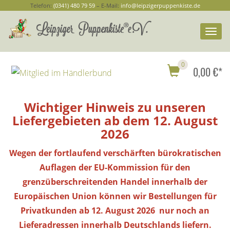
Telefon:
(0341) 480 79 59
– E-Mail:
info@leipzigerpuppenkiste.de
Togg
navi
0
0,00 €*
Wichtiger Hinweis zu unseren
Liefergebieten ab dem 12. August
2026
Wegen der fortlaufend verschärften bürokratischen
Auflagen der EU-Kommission für den
grenzüberschreitenden Handel innerhalb der
Europäischen Union können wir Bestellungen
für
Privatkunden
ab 12. August 2026 nur noch an
Lieferadressen innerhalb Deutschlands liefern.