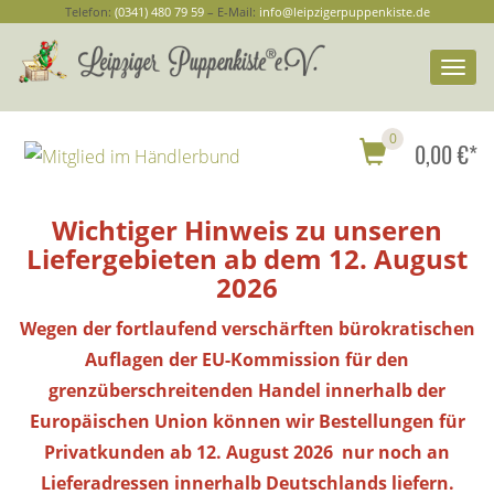
Telefon:
(0341) 480 79 59
– E-Mail:
info@leipzigerpuppenkiste.de
Togg
navi
0
0,00 €*
Wichtiger Hinweis zu unseren
Liefergebieten ab dem 12. August
2026
Wegen der fortlaufend verschärften bürokratischen
Auflagen der EU-Kommission für den
grenzüberschreitenden Handel innerhalb der
Europäischen Union können wir Bestellungen
für
Privatkunden
ab 12. August 2026 nur noch an
Lieferadressen innerhalb Deutschlands liefern.