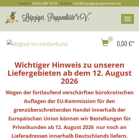
Telefon:
(0341) 480 79 59
– E-Mail:
info@leipzigerpuppenkiste.de
Togg
navi
0
0,00 €*
Wichtiger Hinweis zu unseren
Liefergebieten ab dem 12. August
2026
Wegen der fortlaufend verschärften bürokratischen
Auflagen der EU-Kommission für den
grenzüberschreitenden Handel innerhalb der
Europäischen Union können wir Bestellungen
für
Privatkunden
ab 12. August 2026 nur noch an
Lieferadressen innerhalb Deutschlands liefern.