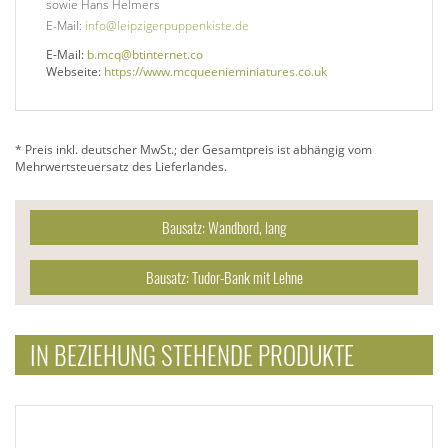
sowie Hans Helmers
E-Mail:
info@leipzigerpuppenkiste.de
E-Mail:
b.mcq@btinternet.co
Webseite:
https://www.mcqueenieminiatures.co.uk
* Preis inkl. deutscher MwSt.; der Gesamtpreis ist abhängig vom
Mehrwertsteuersatz des Lieferlandes.
Bausatz: Wandbord, lang
Bausatz: Tudor-Bank mit Lehne
IN BEZIEHUNG STEHENDE PRODUKTE