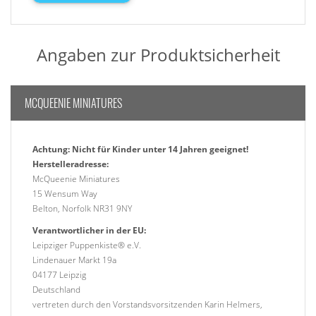
Angaben zur Produktsicherheit
MCQUEENIE MINIATURES
Achtung: Nicht für Kinder unter 14 Jahren geeignet!
Herstelleradresse:
McQueenie Miniatures
15 Wensum Way
Belton, Norfolk NR31 9NY
Verantwortlicher in der EU:
Leipziger Puppenkiste® e.V.
Lindenauer Markt 19a
04177 Leipzig
Deutschland
vertreten durch den Vorstandsvorsitzenden Karin Helmers,