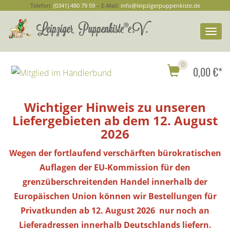
Telefon:
(0341) 480 79 59
– E-Mail:
info@leipzigerpuppenkiste.de
Togg
navi
0
0,00 €*
Wichtiger Hinweis zu unseren
Liefergebieten ab dem 12. August
2026
Wegen der fortlaufend verschärften bürokratischen
Auflagen der EU-Kommission für den
grenzüberschreitenden Handel innerhalb der
Europäischen Union können wir Bestellungen
für
Privatkunden
ab 12. August 2026 nur noch an
Lieferadressen innerhalb Deutschlands liefern.