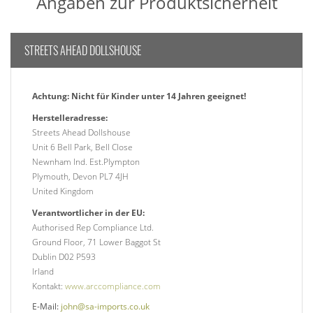
Angaben zur Produktsicherheit
STREETS AHEAD DOLLSHOUSE
Achtung: Nicht für Kinder unter 14 Jahren geeignet!
Herstelleradresse:
Streets Ahead Dollshouse
Unit 6 Bell Park, Bell Close
Newnham Ind. Est.Plympton
Plymouth, Devon PL7 4JH
United Kingdom
Verantwortlicher in der EU:
Authorised Rep Compliance Ltd.
Ground Floor, 71 Lower Baggot St
Dublin D02 P593
Irland
Kontakt:
www.arccompliance.com
E-Mail:
john@sa-imports.co.uk