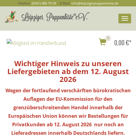
Telefon:
(0341) 480 79 59
– E-Mail:
info@leipzigerpuppenkiste.de
Togg
navi
0
0,00 €*
Wichtiger Hinweis zu unseren
Liefergebieten ab dem 12. August
2026
Wegen der fortlaufend verschärften bürokratischen
Auflagen der EU-Kommission für den
grenzüberschreitenden Handel innerhalb der
Europäischen Union können wir Bestellungen
für
Privatkunden
ab 12. August 2026 nur noch an
Lieferadressen innerhalb Deutschlands liefern.