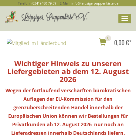
Telefon:
(0341) 480 79 59
– E-Mail:
info@leipzigerpuppenkiste.de
Togg
navi
0
0,00 €*
Wichtiger Hinweis zu unseren
Liefergebieten ab dem 12. August
2026
Wegen der fortlaufend verschärften bürokratischen
Auflagen der EU-Kommission für den
grenzüberschreitenden Handel innerhalb der
Europäischen Union können wir Bestellungen
für
Privatkunden
ab 12. August 2026 nur noch an
Lieferadressen innerhalb Deutschlands liefern.