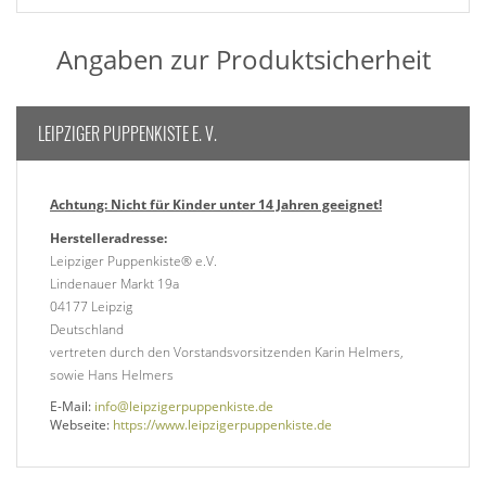
Angaben zur Produktsicherheit
LEIPZIGER PUPPENKISTE E. V.
Achtung: Nicht für Kinder unter 14 Jahren geeignet!
Herstelleradresse:
Leipziger Puppenkiste® e.V.
Lindenauer Markt 19a
04177 Leipzig
Deutschland
vertreten durch den Vorstandsvorsitzenden Karin Helmers,
sowie Hans Helmers
E-Mail:
info@leipzigerpuppenkiste.de
Webseite:
https://www.leipzigerpuppenkiste.de