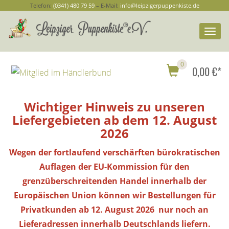
Telefon:
(0341) 480 79 59
– E-Mail:
info@leipzigerpuppenkiste.de
Togg
navi
0
0,00 €*
Wichtiger Hinweis zu unseren
Liefergebieten ab dem 12. August
2026
Wegen der fortlaufend verschärften bürokratischen
Auflagen der EU-Kommission für den
grenzüberschreitenden Handel innerhalb der
Europäischen Union können wir Bestellungen
für
Privatkunden
ab 12. August 2026 nur noch an
Lieferadressen innerhalb Deutschlands liefern.