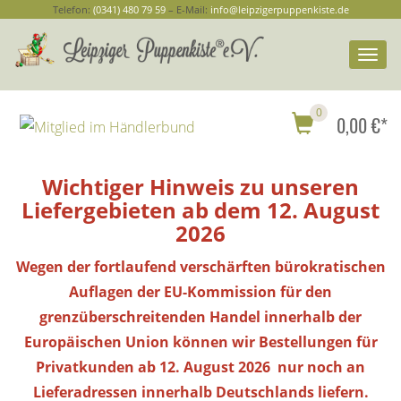
Telefon:
(0341) 480 79 59
– E-Mail:
info@leipzigerpuppenkiste.de
Togg
navi
0
0,00 €*
Wichtiger Hinweis zu unseren
Liefergebieten ab dem 12. August
2026
Wegen der fortlaufend verschärften bürokratischen
Auflagen der EU-Kommission für den
grenzüberschreitenden Handel innerhalb der
Europäischen Union können wir Bestellungen
für
Privatkunden
ab 12. August 2026 nur noch an
Lieferadressen innerhalb Deutschlands liefern.