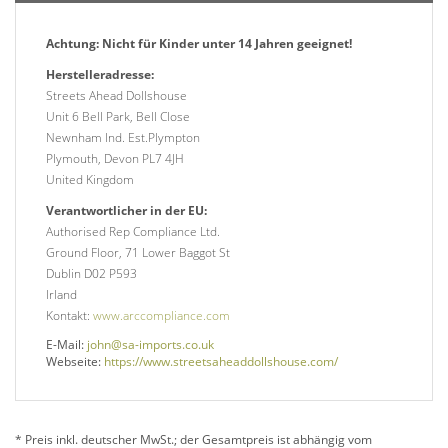
Achtung: Nicht für Kinder unter 14 Jahren geeignet!
Herstelleradresse:
Streets Ahead Dollshouse
Unit 6 Bell Park, Bell Close
Newnham Ind. Est.Plympton
Plymouth, Devon PL7 4JH
United Kingdom
Verantwortlicher in der EU:
Authorised Rep Compliance Ltd.
Ground Floor, 71 Lower Baggot St
Dublin D02 P593
Irland
Kontakt:
www.arccompliance.com
E-Mail:
john@sa-imports.co.uk
Webseite:
https://www.streetsaheaddollshouse.com/
* Preis inkl. deutscher MwSt.; der Gesamtpreis ist abhängig vom