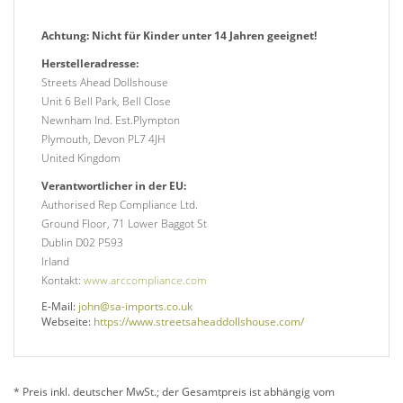
Achtung: Nicht für Kinder unter 14 Jahren geeignet!
Herstelleradresse:
Streets Ahead Dollshouse
Unit 6 Bell Park, Bell Close
Newnham Ind. Est.Plympton
Plymouth, Devon PL7 4JH
United Kingdom
Verantwortlicher in der EU:
Authorised Rep Compliance Ltd.
Ground Floor, 71 Lower Baggot St
Dublin D02 P593
Irland
Kontakt:
www.arccompliance.com
E-Mail:
john@sa-imports.co.uk
Webseite:
https://www.streetsaheaddollshouse.com/
* Preis inkl. deutscher MwSt.; der Gesamtpreis ist abhängig vom