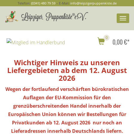
Telefon:
(0341) 480 79 59
– E-Mail:
info@leipzigerpuppenkiste.de
Togg
navi
0
0,00 €*
Wichtiger Hinweis zu unseren
Liefergebieten ab dem 12. August
2026
Wegen der fortlaufend verschärften bürokratischen
Auflagen der EU-Kommission für den
grenzüberschreitenden Handel innerhalb der
Europäischen Union können wir Bestellungen
für
Privatkunden
ab 12. August 2026 nur noch an
Lieferadressen innerhalb Deutschlands liefern.