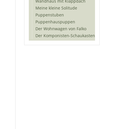
Wandhaus mit Klappdach
Meine kleine Solitude
Puppenstuben
Puppenhauspuppen
Der Wohnwagen von Falko
Der Komponisten-Schaukasten