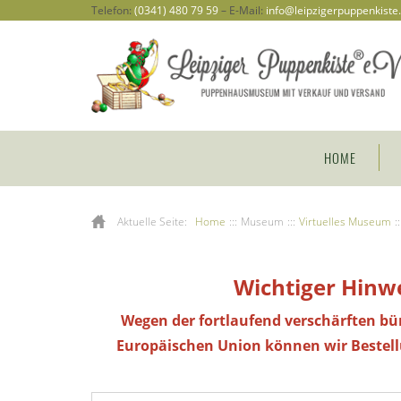
Telefon:
(0341) 480 79 59
– E-Mail:
info@leipzigerpuppenkiste
HOME
Aktuelle Seite:
Home
:::
Museum
:::
Virtuelles Museum
::
Wichtiger Hinwe
Wegen der fortlaufend verschärften bü
Europäischen Union können wir Bestel